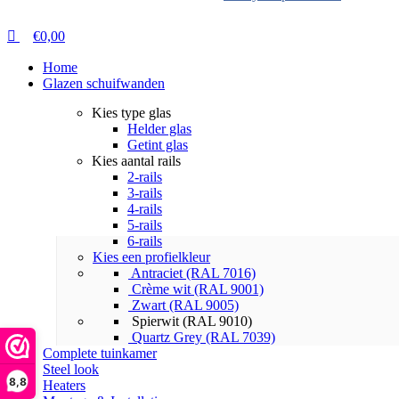
€
0,00
Home
Glazen schuifwanden
Kies type glas
Helder glas
Getint glas
Kies aantal rails
2-rails
3-rails
4-rails
5-rails
6-rails
Kies een profielkleur
Antraciet (RAL 7016)
Crème wit (RAL 9001)
Zwart (RAL 9005)
Spierwit (RAL 9010)
Quartz Grey (RAL 7039)
Complete tuinkamer
Steel look
8,8
Heaters