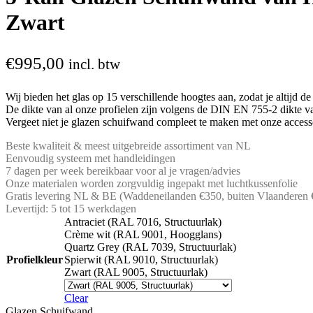
Zwart
€
995,00
incl. btw
Wij bieden het glas op 15 verschillende hoogtes aan, zodat je altijd 
De dikte van al onze profielen zijn volgens de DIN EN 755-2 dikte va
Vergeet niet je glazen schuifwand compleet te maken met onze accesso
Beste kwaliteit & meest uitgebreide assortiment van NL
Eenvoudig systeem met handleidingen
7 dagen per week bereikbaar voor al je vragen/advies
Onze materialen worden zorgvuldig ingepakt met luchtkussenfolie
Gratis levering NL & BE (Waddeneilanden €350, buiten Vlaanderen 
Levertijd: 5 tot 15 werkdagen
Antraciet (RAL 7016, Structuurlak)
Crème wit (RAL 9001, Hoogglans)
Quartz Grey (RAL 7039, Structuurlak)
Profielkleur
Spierwit (RAL 9010, Structuurlak)
Zwart (RAL 9005, Structuurlak)
Clear
Glazen Schuifwand