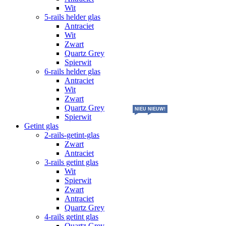
Wit
5-rails helder glas
Antraciet
Wit
Zwart
Quartz Grey
Spierwit
6-rails helder glas
Antraciet
Wit
Zwart
Quartz Grey
NIEUW!
NIEUW!
Spierwit
Getint glas
2-rails-getint-glas
Zwart
Antraciet
3-rails getint glas
Wit
Spierwit
Zwart
Antraciet
Quartz Grey
4-rails getint glas
Quartz Grey