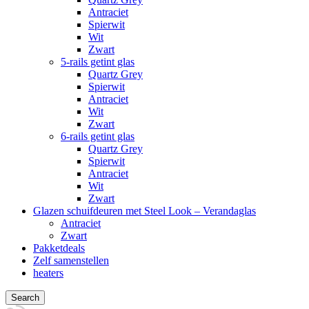
Antraciet
Spierwit
Wit
Zwart
5-rails getint glas
Quartz Grey
Spierwit
Antraciet
Wit
Zwart
6-rails getint glas
Quartz Grey
Spierwit
Antraciet
Wit
Zwart
Glazen schuifdeuren met Steel Look – Verandaglas
Antraciet
Zwart
Pakketdeals
Zelf samenstellen
heaters
Search