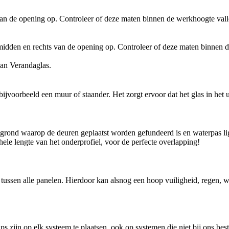
an de opening op. Controleer of deze maten binnen de werkhoogte vallen
midden en rechts van de opening op. Controleer of deze maten binnen de
an Verandaglas.
ijvoorbeeld een muur of staander. Het zorgt ervoor dat het glas in het u
 grond waarop de deuren geplaatst worden gefundeerd is en waterpas lig
ele lengte van het onderprofiel, voor de perfecte overlapping!
g tussen alle panelen. Hierdoor kan alsnog een hoop vuiligheid, regen, 
s zijn op elk systeem te plaatsen, ook op systemen die niet bij ons beste