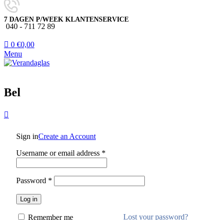
7 DAGEN P/WEEK KLANTENSERVICE
040 - 711 72 89
0
€
0,00
Menu
Bel
Sign in
Create an Account
Username or email address
*
Password
*
Log in
Lost your password?
Remember me