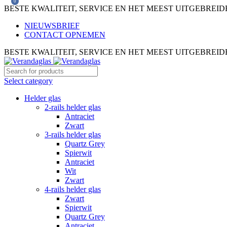
0
BESTE KWALITEIT, SERVICE EN HET MEEST UITGEBRE
NIEUWSBRIEF
CONTACT OPNEMEN
BESTE KWALITEIT, SERVICE EN HET MEEST UITGEBRE
Select category
Helder glas
2-rails helder glas
Antraciet
Zwart
3-rails helder glas
Quartz Grey
Spierwit
Antraciet
Wit
Zwart
4-rails helder glas
Zwart
Spierwit
Quartz Grey
Antraciet