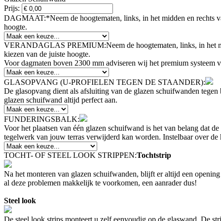
Prijs:
DAGMAAT:
*
Neem de hoogtematen, links, in het midden en rechts v
hoogte.
VERANDAGLAS PREMIUM:
Neem de hoogtematen, links, in het 
kiezen van de juiste hoogte.
Voor dagmaten boven 2300 mm adviseren wij het premium systeem v
GLASOPVANG (U-PROFIELEN TEGEN DE STAANDER):
De glasopvang dient als afsluiting van de glazen schuifwanden tegen b
glazen schuifwand altijd perfect aan.
FUNDERINGSBALK:
Voor het plaatsen van één glazen schuifwand is het van belang dat de
tegelwerk van jouw terras verwijderd kan worden. Instelbaar over de h
TOCHT- OF STEEL LOOK STRIPPEN:
Tochtstrip
Na het monteren van glazen schuifwanden, blijft er altijd een openin
al deze problemen makkelijk te voorkomen, een aanrader dus!
Steel look
De steel look strips monteert u zelf eenvoudig op de glaswand. De strip