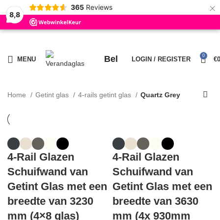
×
365
Reviews
8,8
BESTE KWALITEIT, SERVICE EN HET MEEST UITGEBREIDE
ASSORTIMENT VAN NEDERLAND!
LEVERTIJD: 5 TOT 15 WERKDAGEN
0
Bel
MENU
LOGIN / REGISTER
€
Home
Getint glas
4-rails getint glas
Quartz Grey
4-Rail Glazen
4-Rail Glazen
Schuifwand van
Schuifwand van
Getint Glas met een
Getint Glas met een
breedte van 3230
breedte van 3630
mm (4×8 glas)
mm (4x 930mm