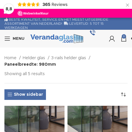
×
365
Reviews
8,8
BESTE KWALITEIT, SERVICE EN HET MEEST UITGEBREIDE
ASSORTIMENT VAN NEDERLAND!
LEVERTIJD: 5 TOT 15
WERKDAGEN
0
Bel
MENU
Home
Helder glas
3-rails helder glas
Paneelbreedte: 980mm
Showing all 5 results
Show sidebar