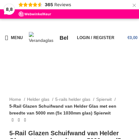
×
365
Reviews
8,8
BESTE KWALITEIT, SERVICE EN HET MEEST UITGEBREIDE
ASSORTIMENT VAN NEDERLAND!
LEVERTIJD: 5 TOT 15 WERKDAGEN
Bel
MENU
LOGIN / REGISTER
€
0,00
Click to enlarge
Home
Helder glas
5-rails helder glas
Spierwit
5-Rail Glazen Schuifwand van Helder Glas met een
breedte van 5000 mm (5x 1030mm glas) Spierwit
5-Rail Glazen Schuifwand van Helder