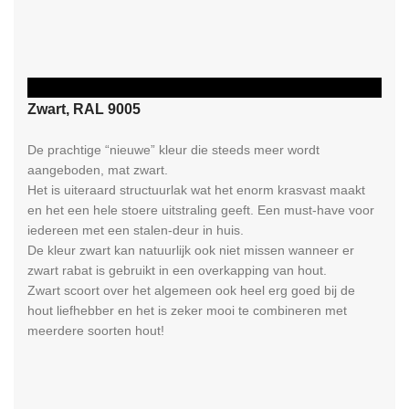
RAL
Zwart, RAL 9005
De prachtige “nieuwe” kleur die steeds meer wordt
aangeboden, mat zwart.
Het is uiteraard structuurlak wat het enorm krasvast maakt
en het een hele stoere uitstraling geeft. Een must-have voor
iedereen met een stalen-deur in huis.
De kleur zwart kan natuurlijk ook niet missen wanneer er
zwart rabat is gebruikt in een overkapping van hout.
Zwart scoort over het algemeen ook heel erg goed bij de
hout liefhebber en het is zeker mooi te combineren met
meerdere soorten hout!