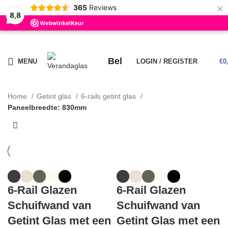
×
365
Reviews
8,8
BESTE KWALITEIT, SERVICE EN HET MEEST UITGEBREIDE
ASSORTIMENT VAN NEDERLAND!
LEVERTIJD: 5 TOT 15 WERKDAGEN
Bel
MENU
LOGIN / REGISTER
€
0
Home
Getint glas
6-rails getint glas
Paneelbreedte: 830mm
6-Rail Glazen
6-Rail Glazen
Schuifwand van
Schuifwand van
Getint Glas met een
Getint Glas met een