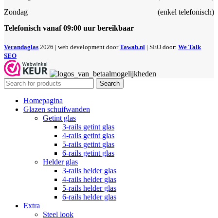
Zondag
(enkel telefonisch)
Telefonisch vanaf 09:00 uur bereikbaar
Verandaglas
2026 | web development door
Tawab.nl
| SEO door:
We Talk
SEO
Search
Homepagina
Glazen schuifwanden
Getint glas
3-rails getint glas
4-rails getint glas
5-rails getint glas
6-rails getint glas
Helder glas
3-rails helder glas
4-rails helder glas
5-rails helder glas
6-rails helder glas
Extra
Steel look