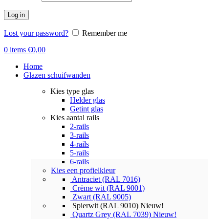
Log in
Lost your password?
Remember me
0
items
€
0,00
Home
Glazen schuifwanden
Kies type glas
Helder glas
Getint glas
Kies aantal rails
2-rails
3-rails
4-rails
5-rails
6-rails
Kies een profielkleur
Antraciet (RAL 7016)
Crème wit (RAL 9001)
Zwart (RAL 9005)
Spierwit (RAL 9010)
Nieuw!
Quartz Grey (RAL 7039)
Nieuw!