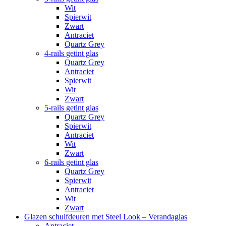
Wit
Spierwit
Zwart
Antraciet
Quartz Grey
4-rails getint glas
Quartz Grey
Antraciet
Spierwit
Wit
Zwart
5-rails getint glas
Quartz Grey
Spierwit
Antraciet
Wit
Zwart
6-rails getint glas
Quartz Grey
Spierwit
Antraciet
Wit
Zwart
Glazen schuifdeuren met Steel Look – Verandaglas
Antraciet