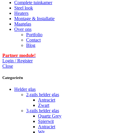
Complete tuinkamer
Steel look
Heaters
Montage & Installatie
Maatglas
Over ons
Portfolio
Contact
Blog
Partner module!
Login / Register
Close
Categorieën
Helder glas
2-rails helder glas
Antraciet
Zwart
3-rails helder glas
Quartz Grey
Spierwit
Antraciet
Wit