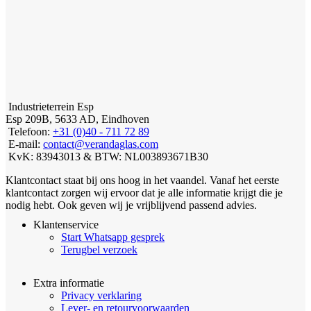
Industrieterrein Esp
Esp 209B, 5633 AD, Eindhoven
Telefoon:
+31 (0)40 - 711 72 89
E-mail:
contact@verandaglas.com
KvK: 83943013 & BTW: NL003893671B30
Klantcontact staat bij ons hoog in het vaandel. Vanaf het eerste
klantcontact zorgen wij ervoor dat je alle informatie krijgt die je
nodig hebt. Ook geven wij je vrijblijvend passend advies.
Klantenservice
Start Whatsapp gesprek
Terugbel verzoek
Extra informatie
Privacy verklaring
Lever- en retourvoorwaarden