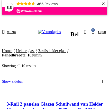
×
365
Reviews
8,8
BESTE KWALITEIT, SERVICE EN HET MEEST UITGEBREIDE ASSORTIMENT
VAN NEDERLAND!
LEVERTIJD: 5 TOT 15 WERKDAGEN
0
MENU
€
0,00
Bel
Home
Helder glas
3-rails helder glas
Paneelbreedte: 1030mm
Showing all 10 results
Show sidebar
Antraciet (RAL 7016, Structuurlak)
Crème wit (RAL 9001, Hoogglans)
3-Rail 2 panelen Glazen Schuifwand van Helder
Quartz Grey (RAL 7039, Structuurlak)