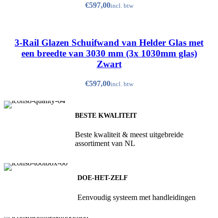
€
Antraciet (RAL 7016, Structuurlak)
Crème wit (RAL 9001, Hoogglans)
3-Rail Glazen Schuifwand van Helder Glas met
Quartz Grey (RAL 7039, Structuurlak)
een breedte van 3030 mm (3x 1030mm glas)
Spierwit (RAL 9010, Structuurlak)
Zwart
Zwart (RAL 9005, Structuurlak)
€
BESTE KWALITEIT
Beste kwaliteit & meest uitgebreide
assortiment van NL
DOE-HET-ZELF
Eenvoudig systeem met handleidingen