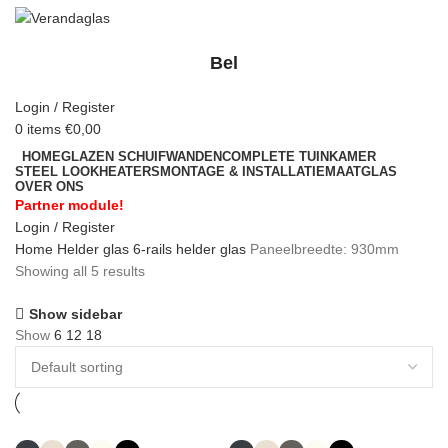
Bel
Login / Register
0
items
€
0,00
HOME
GLAZEN SCHUIFWANDEN
COMPLETE TUINKAMER
STEEL LOOK
HEATERS
MONTAGE & INSTALLATIE
MAATGLAS
OVER ONS
Partner module!
Login / Register
Home
Helder glas
6-rails helder glas
Paneelbreedte: 930mm
Showing all 5 results
Show sidebar
Show
6
12
18