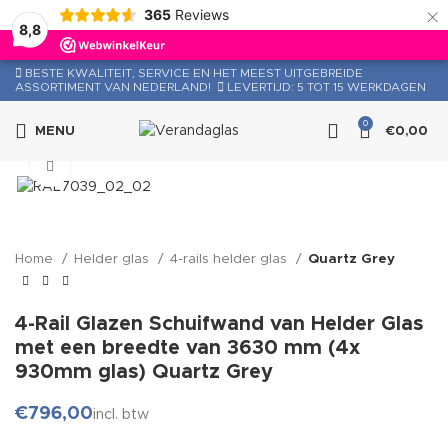
×
365
Reviews
8,8
BESTE KWALITEIT, SERVICE EN HET MEEST UITGEBREIDE
ASSORTIMENT VAN NEDERLAND!
LEVERTIJD: 5 TOT 15 WERKDAGEN
Bel
0
MENU
€
0,00
Click to enlarge
Home
Helder glas
4-rails helder glas
Quartz Grey
4-Rail Glazen Schuifwand van Helder Glas
met een breedte van 3630 mm (4x
930mm glas) Quartz Grey
€