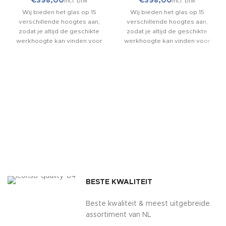
€
€
Wij bieden het glas op 15
Wij bieden het glas op 15
verschillende hoogtes aan,
verschillende hoogtes aan,
zodat je altijd de geschikte
zodat je altijd de geschikte
werkhoogte kan vinden voor
werkhoogte kan vinden voor
jouw situatie. De dikte van al
jouw situatie. De dikte van al
onze profielen zijn volgens de
onze profielen zijn volgens de
DIN EN 755-2 dikte van 3.0
DIN EN 755-2 dikte van 3.0
mm. Het materiaal is het beste
mm. Het materiaal is het beste
van het beste, namelijk extra
van het beste, namelijk extra
sterk 6063-T6 Aluminium.
sterk 6063-T6 Aluminium.
Vergeet niet je glazen
Vergeet niet je glazen
schuifwand compleet te
schuifwand compleet te
maken met onze accessoires,
maken met onze accessoires,
elk accessoire draagt op zijn
elk accessoire draagt op zijn
eigen manier aan bij het
eigen manier aan bij het
gebruiksgemak.
gebruiksgemak.
BESTE KWALITEIT
Beste kwaliteit & meest uitgebreide
assortiment van NL