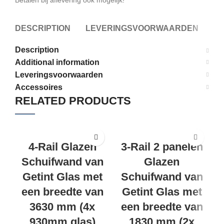
Betalen bij aflevering ook mogelijk!
DESCRIPTION
LEVERINGSVOORWAARDEN
A
Description
Additional information
Leveringsvoorwaarden
Accessoires
RELATED PRODUCTS
4-Rail Glazen
3-Rail 2 panelen
Schuifwand van
Glazen
Getint Glas met
Schuifwand van
een breedte van
Getint Glas met
3630 mm (4x
een breedte van
930mm glas)
1830 mm (2x