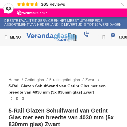
×
365
Reviews
8,8
BESTE KWALITEIT, SERVICE EN HET MEEST UITGEBREIDE
ASSORTIMENT VAN NEDERLAND!
LEVERTIJD: 5 TOT 15 WERKDAGEN
Bel
0
MENU
€
0,0
Click to enlarge
Home
Getint glas
5-rails getint glas
Zwart
5-Rail Glazen Schuifwand van Getint Glas met een
breedte van 4030 mm (5x 830mm glas) Zwart
5-Rail Glazen Schuifwand van Getint
Glas met een breedte van 4030 mm (5x
830mm glas) Zwart