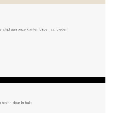
e altijd aan onze klanten blijven aanbieden!
 stalen-deur in huis.