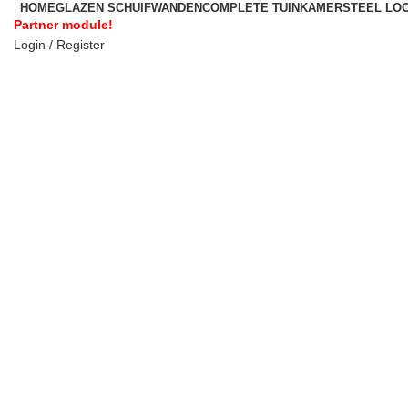
HOME
GLAZEN SCHUIFWANDEN
COMPLETE TUINKAMER
STEEL LO
Partner module!
Login / Register
Click to enlarge