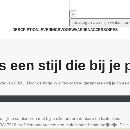
Toevoegen aan mijn winkelman
DESCRIPTION
LEVERINGSVOORWAARDEN
ACCESSOIRES
s een stijl die bij je 
dikte van 80Mu. Door de hoge kwaliteit coating garanderen wij je op e
genlijk te combineren met bijna elke andere donkere en lichte kleur.
AL7016 profielen omdat deze een stuk minder besmettelijk zijn. Dit is