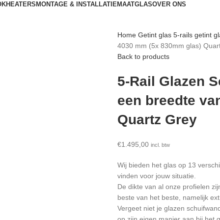
OK
HEATERS
MONTAGE & INSTALLATIE
MAATGLAS
OVER ONS
Home
Getint glas
5-rails getint g
4030 mm (5x 830mm glas) Quar
Back to products
5-Rail Glazen 
een breedte va
Quartz Grey
€
1.495,00
incl. btw
Wij bieden het glas op 13 versch
vinden voor jouw situatie.
De dikte van al onze profielen z
beste van het beste, namelijk ex
Vergeet niet je glazen schuifwa
op zijn eigen manier aan bij het