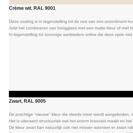
RAL
Crème wit, RAL 9001
Deze coating is in tegenstelling tot de rest van ons assortiment hoo
Juist het combineren van hoogglans met een matte kleur of met hout
In tegenstelling tot sommige aanbieders online die deze optie niet 
RAL
Zwart, RAL 9005
De prachtige “nieuwe” kleur die steeds meer wordt aangeboden, 
Het is uiteraard structuurlak wat het enorm krasvast maakt en het
De kleur zwart kan natuurlijk ook niet missen wanneer er zwart rab