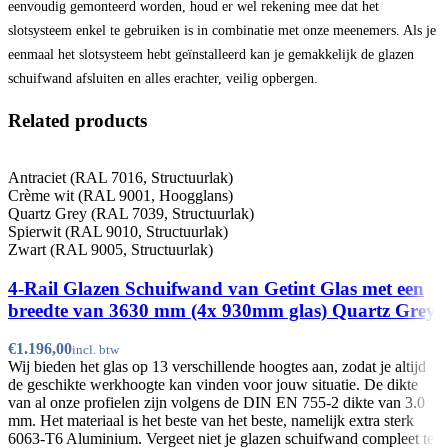
eenvoudig gemonteerd worden, houd er wel rekening mee dat het
slotsysteem enkel te gebruiken is in combinatie met onze meenemers. Als je
eenmaal het slotsysteem hebt geïnstalleerd kan je gemakkelijk de glazen
schuifwand afsluiten en alles erachter, veilig opbergen.
Related products
Antraciet (RAL 7016, Structuurlak)
Crème wit (RAL 9001, Hoogglans)
Quartz Grey (RAL 7039, Structuurlak)
Spierwit (RAL 9010, Structuurlak)
Zwart (RAL 9005, Structuurlak)
4-Rail Glazen Schuifwand van Getint Glas met een
breedte van 3630 mm (4x 930mm glas) Quartz Grey
€
Wij bieden het glas op 13 verschillende hoogtes aan, zodat je altijd
de geschikte werkhoogte kan vinden voor jouw situatie. De dikte
van al onze profielen zijn volgens de DIN EN 755-2 dikte van 3.0
mm. Het materiaal is het beste van het beste, namelijk extra sterk
6063-T6 Aluminium. Vergeet niet je glazen schuifwand compleet te