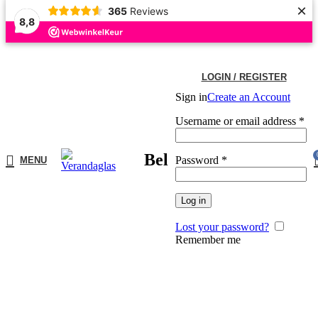
×
365
Reviews
8,8
BESTE KWALITEIT, SERVICE EN HET MEEST UITGEBREIDE ASSORTIMENT
VAN NEDERLAND!
LEVERTIJD: 5 TOT 15 WERKDAGEN
LOGIN / REGISTER
Sign in
Create an Account
Username or email address
*
Bel
Password
*
MENU
Log in
Lost your password?
Remember me