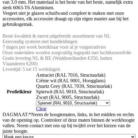
van 3.0 mm. Het materiaal is het beste van het beste, namelijk extra
sterk 6063-T6 Aluminium.
Vergeet niet je glazen schuifwand compleet te maken met onze
accessoires, elk accessoire draagt op zijn eigen manier aan bij het
gebruiksgemak.
Beste kwaliteit & meest uitgebreide assortiment van NL
Eenvoudig systeem met handleidingen
7 dagen per week bereikbaar voor al je vragen/advies
Onze materialen worden zorgvuldig ingepakt met luchtkussenfolie
Gratis levering NL & BE (Waddeneilanden €350, buiten
Vlaanderen €200)
Levertijd: 5 tot 15 werkdagen
Antraciet (RAL 7016, Structuurlak)
Crème wit (RAL 9001, Hoogglans)
Quartz Grey (RAL 7039, Structuurlak)
Profielkleur
Spierwit (RAL 9010, Structuurlak)
Zwart (RAL 9005, Structuurlak)
Clear
DAGMAAT:
*
Neem de hoogtematen, links, in het midden en rechts
van de opening op. Controleer of deze maten binnen de werkhoogte
vallen. Neem contact met ons op bij twijfel over het kiezen van de
juiste hoogte.