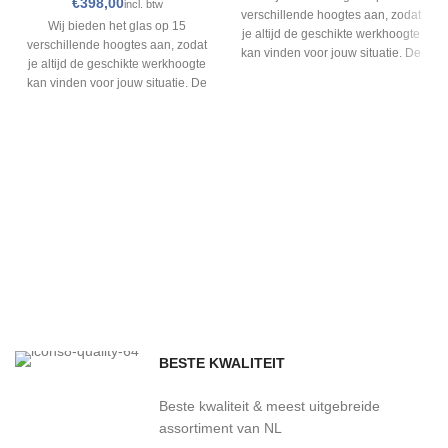
€
verschillende hoogtes aan, zodat
Wij bieden het glas op 15
je altijd de geschikte werkhoogte
verschillende hoogtes aan, zodat
kan vinden voor jouw situatie. De
je altijd de geschikte werkhoogte
dikte van al onze profielen zijn
kan vinden voor jouw situatie. De
volgens de DIN EN 755-2 dikte
dikte van al onze profielen zijn
van 3.0 mm. Het materiaal is het
volgens de DIN EN 755-2 dikte
beste van het beste, namelijk
van 3.0 mm. Het materiaal is het
extra sterk 6063-T6 Aluminium.
beste van het beste, namelijk
Vergeet niet je glazen
extra sterk 6063-T6 Aluminium.
schuifwand compleet te maken
Vergeet niet je glazen
met onze accessoires, elk
schuifwand compleet te maken
accessoire draagt op zijn eigen
met onze accessoires, elk
manier aan bij het
accessoire draagt op zijn eigen
gebruiksgemak.
manier aan bij het
gebruiksgemak.
BESTE KWALITEIT
Beste kwaliteit & meest uitgebreide
assortiment van NL