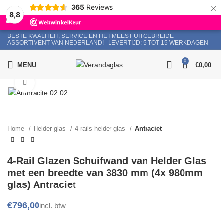
×
365
Reviews
8,8
BESTE KWALITEIT, SERVICE EN HET MEEST UITGEBREIDE
ASSORTIMENT VAN NEDERLAND!
LEVERTIJD: 5 TOT 15 WERKDAGEN
Bel
0
MENU
€
0,00
Click to enlarge
Home
Helder glas
4-rails helder glas
Antraciet
4-Rail Glazen Schuifwand van Helder Glas
met een breedte van 3830 mm (4x 980mm
glas) Antraciet
€