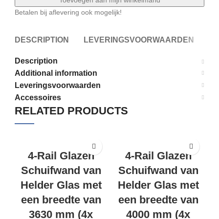
Toevoegen aan mijn winkelmand
Betalen bij aflevering ook mogelijk!
DESCRIPTION
LEVERINGSVOORWAARDEN
A
Description
Additional information
Leveringsvoorwaarden
Accessoires
RELATED PRODUCTS
4-Rail Glazen
4-Rail Glazen
Schuifwand van
Schuifwand van
Helder Glas met
Helder Glas met
een breedte van
een breedte van
3630 mm (4x
4000 mm (4x