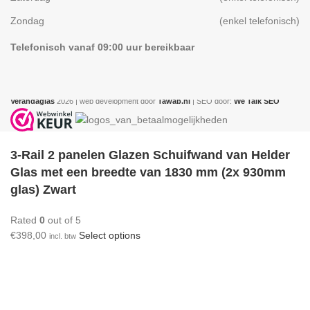
Zondag
(enkel telefonisch)
Telefonisch vanaf 09:00 uur bereikbaar
Verandaglas
2026 | web development door
Tawab.nl
| SEO door:
We Talk SEO
3-Rail 2 panelen Glazen Schuifwand van Helder
Glas met een breedte van 1830 mm (2x 930mm
glas) Zwart
Rated
0
out of 5
€
398,00
Select options
incl. btw