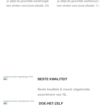
je altijd de geschikte werkhoogte
je altijd de geschikte werkhoogte
kan vinden voor jouw situatie. De
kan vinden voor jouw situatie. De
dikte van al onze profielen zijn
dikte van al onze profielen zijn
volgens de DIN EN 755-2 dikte
volgens de DIN EN 755-2 dikte
van 3.0 mm. Het materiaal is het
van 3.0 mm. Het materiaal is het
beste van het beste, namelijk
beste van het beste, namelijk
extra sterk 6063-T6 Aluminium.
extra sterk 6063-T6 Aluminium.
Vergeet niet je glazen
Vergeet niet je glazen
schuifwand compleet te maken
schuifwand compleet te maken
met onze accessoires, elk
met onze accessoires, elk
accessoire draagt op zijn eigen
accessoire draagt op zijn eigen
manier aan bij het
manier aan bij het
gebruiksgemak.
gebruiksgemak.
BESTE KWALITEIT
Beste kwaliteit & meest uitgebreide
assortiment van NL
DOE-HET-ZELF