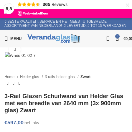
×
365
Reviews
8,8
BESTE KWALITEIT, SERVICE EN HET MEEST UITGEBREIDE
ASSORTIMENT VAN NEDERLAND!
LEVERTIJD: 5 TOT 15 WERKDAGEN
Bel
0
MENU
€
0,0
Click to enlarge
Home
Helder glas
3-rails helder glas
Zwart
3-Rail Glazen Schuifwand van Helder Glas
met een breedte van 2640 mm (3x 900mm
glas) Zwart
€