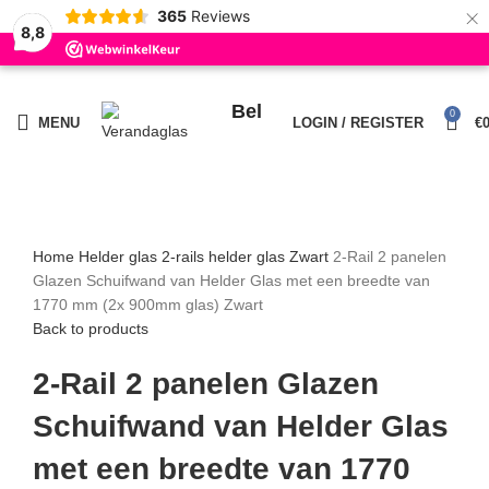
×
365
Reviews
8,8
BESTE KWALITEIT, SERVICE EN HET MEEST UITGEBREIDE
ASSORTIMENT VAN NEDERLAND!
LEVERTIJD: 5 TOT 15 WERKDAGEN
Bel
0
MENU
LOGIN / REGISTER
€
Click to enlarge
Home
Helder glas
2-rails helder glas
Zwart
2-Rail 2 panelen
Glazen Schuifwand van Helder Glas met een breedte van
1770 mm (2x 900mm glas) Zwart
Back to products
2-Rail 2 panelen Glazen
Schuifwand van Helder Glas
met een breedte van 1770