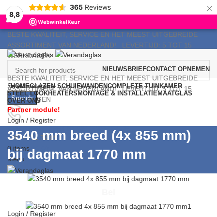
×
365
Reviews
8,8
BESTE KWALITEIT, SERVICE EN HET MEEST UITGEBREIDE
ASSORTIMENT VAN NEDERLAND!
LEVERTIJD: 5 TOT 15
WERKDAGEN
NIEUWSBRIEF
CONTACT OPNEMEN
BESTE KWALITEIT, SERVICE EN HET MEEST UITGEBREIDE
Select category
HOME
GLAZEN SCHUIFWANDEN
COMPLETE TUINKAMER
ASSORTIMENT VAN NEDERLAND!
LEVERTIJD: 5 TOT 15
STEEL LOOK
HEATERS
MONTAGE & INSTALLATIE
MAATGLAS
Search
WERKDAGEN
OVER ONS
Partner module!
Login / Register
7 DAGEN P/WEEK KLANTENSERVICE
3540 mm breed (4x 855 mm)
040 - 711 72 89
0
items
€
0,00
bij dagmaat 1770 mm
Menu
Bel
Login / Register