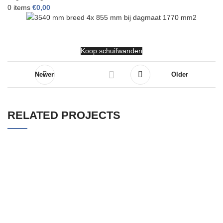
0
items
€
0,00
Koop schuifwanden
Newer
Older
RELATED PROJECTS
3657 MM BREED (4X 888 MM) BIJ DAGMAAT
HELDER GLAS
2135 MM