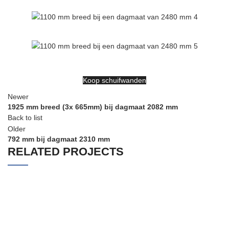
Koop schuifwanden
Newer
1925 mm breed (3x 665mm) bij dagmaat 2082 mm
Back to list
Older
792 mm bij dagmaat 2310 mm
RELATED PROJECTS
3657 MM BREED (4X 888 MM) BIJ DAGMAAT
HELDER GLAS
2135 MM