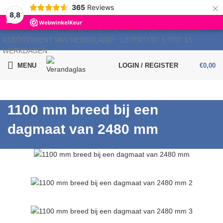
×
365
Reviews
8,8
BESTE KWALITEIT, SERVICE EN HET MEEST UITGEBREIDE
ASSORTIMENT VAN NEDERLAND!
LEVERTIJD: 5 TOT 15
WERKDAGEN
Bel
MENU
LOGIN / REGISTER
€
0,00
1100 mm breed bij een
dagmaat van 2480 mm